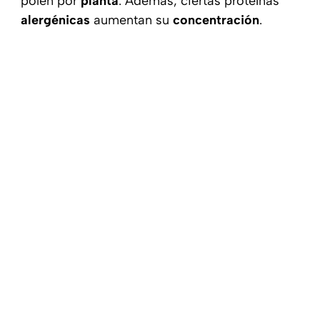
polen por
planta
. Además, ciertas proteínas
alergénicas
aumentan su
concentración
.