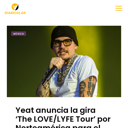
Saltar
M
al
contenido
MÚSICA
Yeat anuncia la gira
‘The LOVE/LYFE Tour’ por
Norteamérica para el