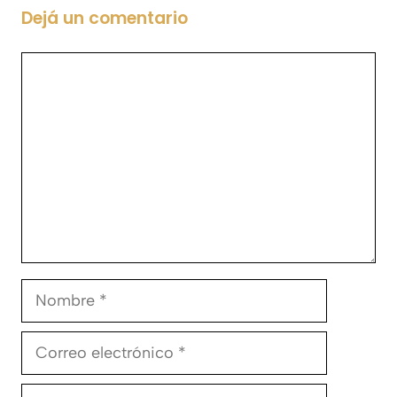
Dejá un comentario
Comentario
Nombre
Correo
electrónico
Sitio