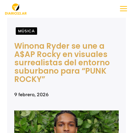
Saltar
M
al
contenido
MÚSICA
Winona Ryder se une a
A$AP Rocky en visuales
surrealistas del entorno
suburbano para “PUNK
ROCKY”
9 febrero, 2026