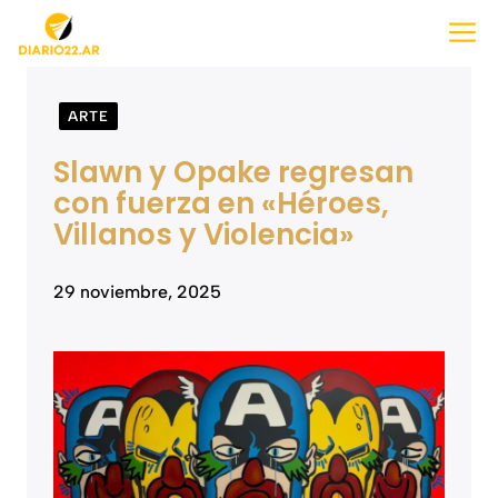
Saltar
M
al
contenido
ARTE
Slawn y Opake regresan
con fuerza en «Héroes,
Villanos y Violencia»
29 noviembre, 2025