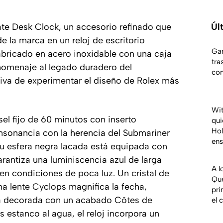
te Desk Clock, un accesorio refinado que
Úl
e la marca en un reloj de escritorio
Gar
 Fabricado en acero inoxidable con una caja
tra
 homenaje al legado duradero del
co
tiva de experimentar el diseño de Rolex más
Wit
isel fijo de 60 minutos con inserto
qui
Hol
sonancia con la herencia del Submariner
en
Su esfera negra lacada está equipada con
rantiza una luminiscencia azul de larga
A l
en condiciones de poca luz. Un cristal de
Qu
na lente Cyclops magnifica la fecha,
pri
stá decorada con un acabado Côtes de
el 
estanco al agua, el reloj incorpora un