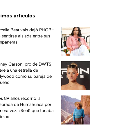
timos artículos
celle Beauvais dejó RHOBH
s sentirse aislada entre sus
mpañeras
ney Carson, pro de DWTS,
ere a una estrella de
lywood como su pareja de
sueño
os 89 años recorrió la
ebrada de Humahuaca por
mera vez: «Sentí que tocaba
cielo»