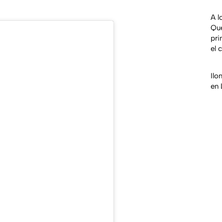
A l
Qu
pri
el 
Ilo
en 