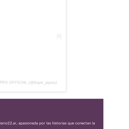
 APE® OFFICIAL (@bape_japan)
iario22.ar, apasionada por las historias que conectan la