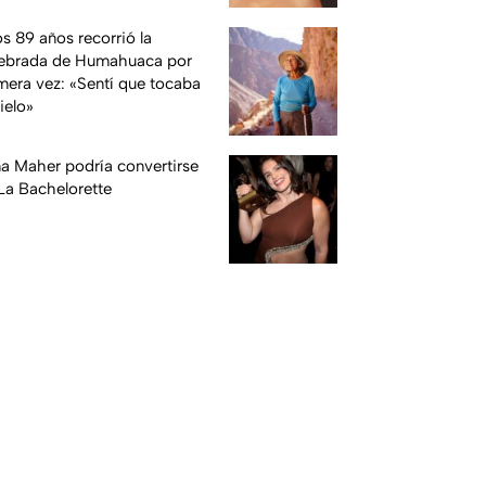
os 89 años recorrió la
ebrada de Humahuaca por
mera vez: «Sentí que tocaba
cielo»
na Maher podría convertirse
La Bachelorette