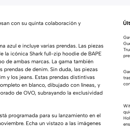
esan con su quinta colaboración y
Úl
Gav
Gue
ma azul e incluye varias prendas. Las piezas
Tru
de la icónica Shark full-zip hoodie de BAPE
pre
tipo de ambas marcas. La gama también
s prendas de denim. Sin duda, las piezas
Gar
 y los jeans. Estas prendas distintivas
tra
co
ompleto en blanco, dibujado con líneas, y
orado de OVO, subrayando la exclusividad
Wit
qui
tá programada para su lanzamiento en el
Hol
 noviembre. Echa un vistazo a las imágenes
en